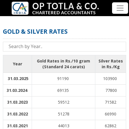
GOLD & SILVER RATES
Gold Rates in Rs./10 gram
Silver Rates
Year
(Standard 24 carats)
in Rs./Kg
31.03.2025
91190
103900
31.03.2024
69135
77800
31.03.2023
59512
71582
31.03.2022
51278
66990
31.03.2021
44013
62862